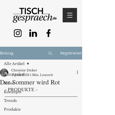
Registrieren
Beitrag
Alle Artikel
Christine Dicker
Alle Artikel
3. Juni 2019
1 Min. Lesezeit
Der Sommer wird Rot
News
- PRODUKTE -
Konzepte
Trends
Produkte