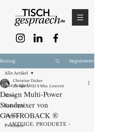
Registrieren
Beitrag
Alle Artikel
Christine Dicker
Alle Artikel
25. Apr. 2025
2 Min. Lesezeit
Design Multi-Power
News
Standmixer von
Konzepte
GASTROBACK ®
Trends
- ANZEIGE: PRODUKTE -
Produkte