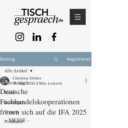
Registrieren
Beitrag
Alle Artikel
Christine Dicker
Alle Artikel
19. Aug. 2025
3 Min. Lesezeit
Deutsche
News
Fachhandelskooperationen
Konzepte
freuen sich auf die IFA 2025
Trends
- MESSE -
Produkte