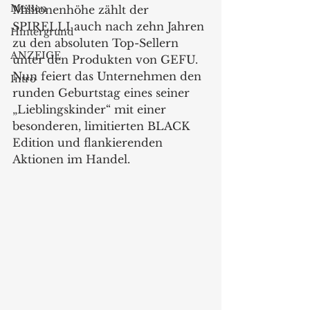
Messen
Millionenhöhe zählt der 
SPIRELLI auch nach zehn Jahren 
Hintergrund
zu den absoluten Top-Sellern 
ANZEIGE
unter den Produkten von GEFU. 
Nun feiert das Unternehmen den 
Intro
runden Geburtstag eines seiner 
„Lieblingskinder“ mit einer 
besonderen, limitierten BLACK 
Edition und flankierenden 
Aktionen im Handel. 