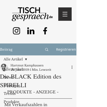
Registrieren
Beitrag
Alle Artikel
Hartmut Kamphausen
Alle Artikel
26. Juni 2019
1 Min. Lesezeit
Die BLACK Edition des
News
SPIRELLI
Konzepte
- PRODUKTE - ANZEIGE - 
Trends
Produkte
Mit Verkaufszahlen in 