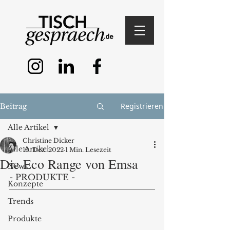
Registrieren
Beitrag
Alle Artikel
Christine Dicker
Alle Artikel
19. Dez. 2022
1 Min. Lesezeit
Die Eco Range von Emsa
News
- PRODUKTE - 
Konzepte
Trends
Produkte