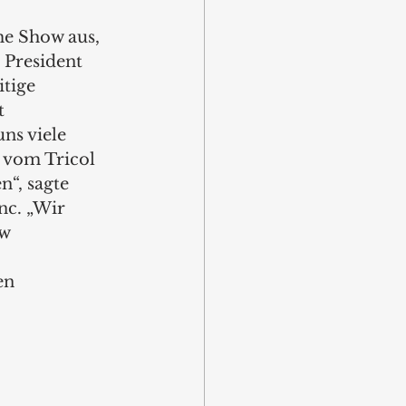
me Show aus, 
 President 
tige 
t 
ns viele 
r vom Tricol 
“, sagte 
nc. „Wir 
w 
en 