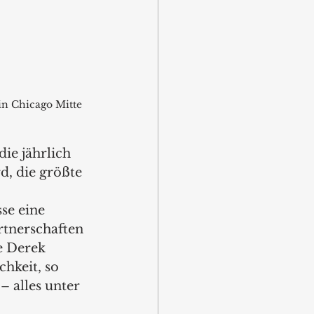
n Chicago Mitte 
ie jährlich 
d, die größte 
se eine 
rtnerschaften 
e Derek 
hkeit, so 
 alles unter 