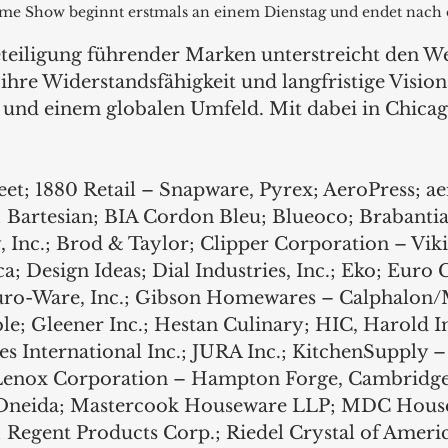
me Show beginnt erstmals an einem Dienstag und endet nach 
teiligung führender Marken unterstreicht den We
ihre Widerstandsfähigkeit und langfristige Vision
und einem globalen Umfeld. Mit dabei in Chicag
et; 1880 Retail – Snapware, Pyrex; AeroPress; aer
; Bartesian; BIA Cordon Bleu; Blueoco; Brabanti
 Inc.; Brod & Taylor; Clipper Corporation – Vik
; Design Ideas; Dial Industries, Inc.; Eko; Euro 
Euro-Ware, Inc.; Gibson Homewares – Calphalon/
ble; Gleener Inc.; Hestan Culinary; HIC, Harold I
International Inc.; JURA Inc.; KitchenSupply – E
Lenox Corporation – Hampton Forge, Cambridge
 Oneida; Mastercook Houseware LLP; MDC Housew
Regent Products Corp.; Riedel Crystal of Americ