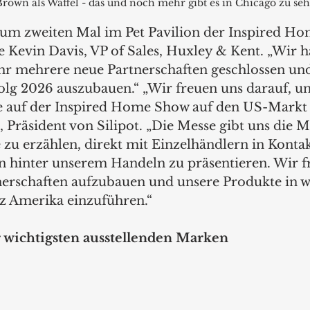
Brown als Waffel - das und noch mehr gibt es in Chicago zu seh
zum zweiten Mal im Pet Pavilion der Inspired H
te Kevin Davis, VP of Sales, Huxley & Kent. „Wir h
hr mehrere neue Partnerschaften geschlossen und
folg 2026 auszubauen.“ „Wir freuen uns darauf, un
e auf der Inspired Home Show auf den US-Markt 
 Präsident von Silipot. „Die Messe gibt uns die M
zu erzählen, direkt mit Einzelhändlern in Kontak
n hinter unserem Handeln zu präsentieren. Wir f
nerschaften aufzubauen und unsere Produkte in w
z Amerika einzuführen.“
 wichtigsten ausstellenden Marken