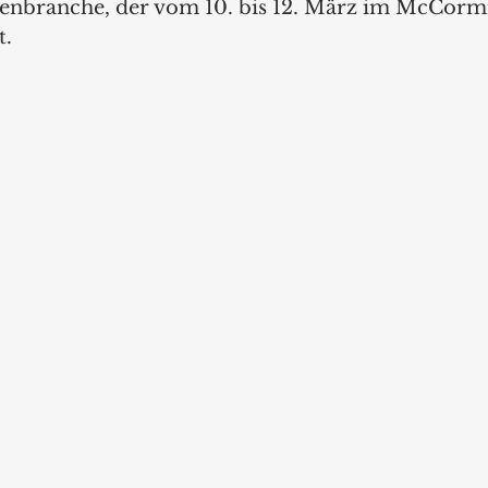
nbranche, der vom 10. bis 12. März im McCormic
t.