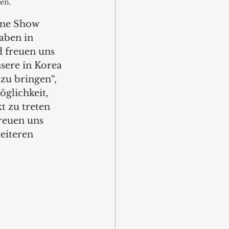
en. 
ome Show 
aben in 
 freuen uns 
sere in Korea 
zu bringen“, 
öglichkeit, 
t zu treten 
reuen uns 
eiteren 