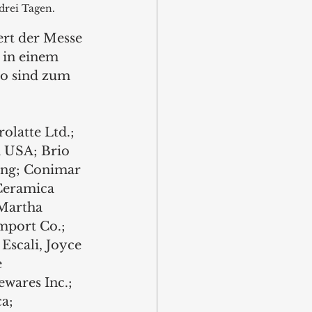
drei Tagen.
rt der Messe 
 in einem 
o sind zum 
olatte Ltd.; 
a USA; Brio 
ing; Conimar 
Ceramica 
Martha 
mport Co.; 
scali, Joyce 
 
ares Inc.; 
a;  