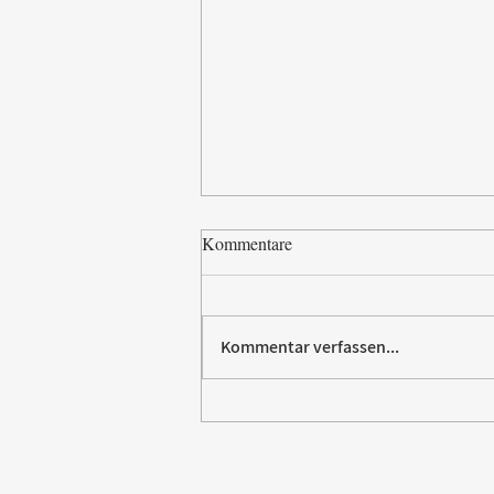
Kommentare
Kommentar verfassen...
Paw Patrol erobert die
Backstube – sichern Sie sich
jetzt Ihre Kollektion!