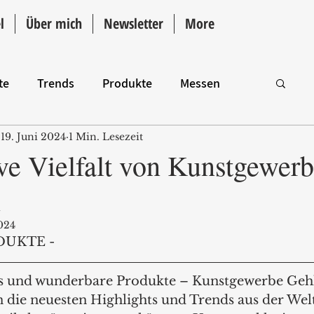
l
Über mich
Newsletter
More
te
Trends
Produkte
Messen
19. Juni 2024
1 Min. Lesezeit
Intro
ive Vielfalt von Kunstgewer
n
024
DUKTE -
ns und wunderbare Produkte – Kunstgewerbe Gehl
en die neuesten Highlights und Trends aus der We