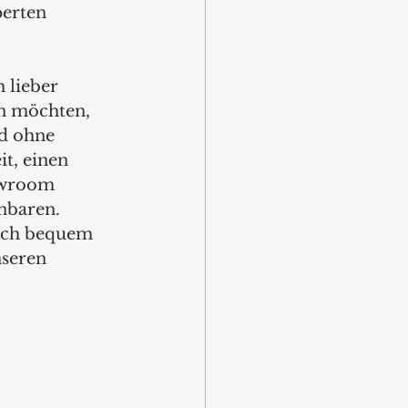
erten 
h lieber 
en möchten, 
d ohne 
t, einen 
owroom 
nbaren. 
uch bequem 
seren 