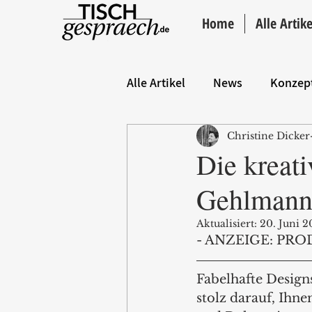
Home
Alle Artike
Alle Artikel
News
Konzep
Christine Dicker
Hintergrund
ANZEIGE
Die kreat
Gehlman
Aktualisiert:
20. Juni 2
- ANZEIGE: PRO
Fabelhafte Desig
stolz darauf, Ihn