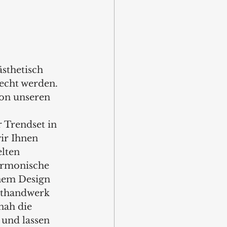
ästhetisch 
echt werden. 
von unseren 
 Trendset in 
ir Ihnen 
lten 
armonische 
em Design 
sthandwerk 
nah die 
und lassen 