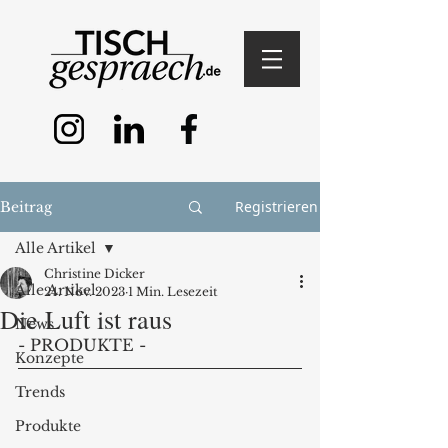
Registrieren
Beitrag
Alle Artikel
Christine Dicker
Alle Artikel
24. Nov. 2023
1 Min. Lesezeit
Die Luft ist raus
News
- PRODUKTE - 
Konzepte
Trends
Produkte