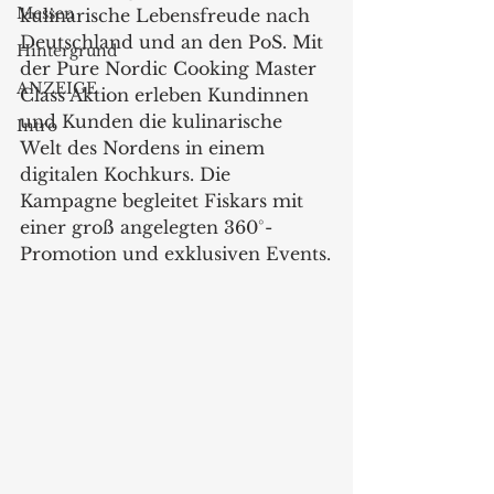
Messen
kulinarische Lebensfreude nach 
Deutschland und an den PoS. Mit 
Hintergrund
der Pure Nordic Cooking Master 
ANZEIGE
Class Aktion erleben Kundinnen 
und Kunden die kulinarische 
Intro
Welt des Nordens in einem 
digitalen Kochkurs. Die 
Kampagne begleitet Fiskars mit 
einer groß angelegten 360°-
Promotion und exklusiven Events.