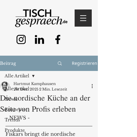
Registrieren
Beitrag
Alle Artikel
Hartmut Kamphausen
Alle Artikel
20. Dez. 2021
2 Min. Lesezeit
Die nordische Küche an der
News
Seite von Profis erleben
Konzepte
- NEWS -
Trends
Produkte
Fiskars bringt die nordische 