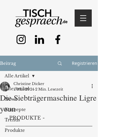
Registrieren
Beitrag
Alle Artikel
Christine Dicker
Alle Artikel
1. Mai 2024
2 Min. Lesezeit
Die Siebträgermaschine Ligre
News
youn
Konzepte
- PRODUKTE -
Trends
Produkte