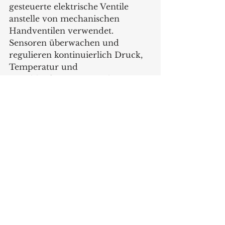
gesteuerte elektrische Ventile 
anstelle von mechanischen 
Handventilen verwendet. 
Sensoren überwachen und 
regulieren kontinuierlich Druck, 
Temperatur und 
Durchlaufmenge. Sie erkennen 
beispielsweise eine zu hohe 
Fließgeschwindigkeit und weisen 
darauf hin, wenn ein feinerer 
Mahlgrad oder ein stärkeres 
Tampen erforderlich sind. Der 
Milchschaum wird automatisch 
mit Tastendruck erzeugt, 
wahlweise in neun verschiedenen 
Texturen.
Um auch Ansprüche an 
Nachhaltigkeit zu erfüllen, setzt 