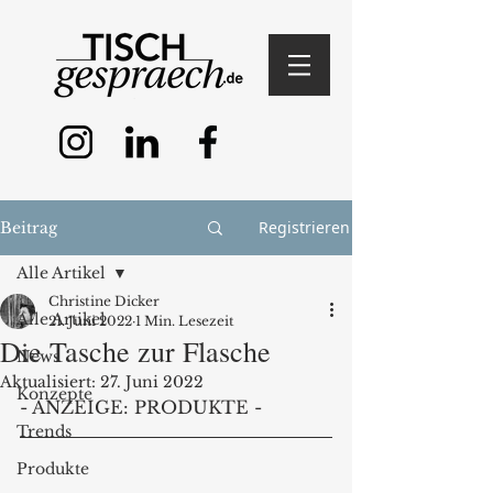
Registrieren
Beitrag
Alle Artikel
Christine Dicker
Alle Artikel
21. Juni 2022
1 Min. Lesezeit
Die Tasche zur Flasche
News
Aktualisiert:
27. Juni 2022
Konzepte
- ANZEIGE: PRODUKTE -
Trends
Produkte