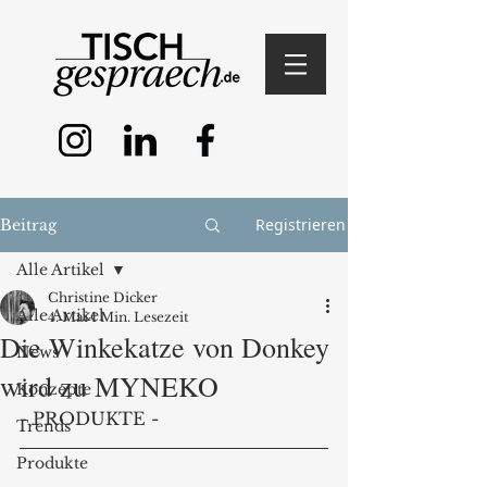
Registrieren
Beitrag
Alle Artikel
Christine Dicker
Alle Artikel
4. Mai
1 Min. Lesezeit
Die Winkekatze von Donkey
News
wird zu MYNEKO
Konzepte
- PRODUKTE -
Trends
Produkte