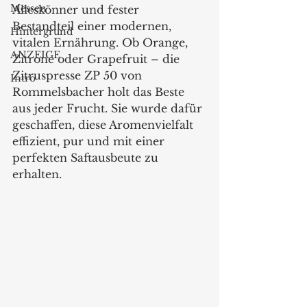
Messen
Alleskönner und fester 
Bestandteil einer modernen, 
Hintergrund
vitalen Ernährung. Ob Orange, 
ANZEIGE
Zitrone oder Grapefruit – die 
Zitruspresse ZP 50 von 
Intro
Rommelsbacher holt das Beste 
aus jeder Frucht. Sie wurde dafür 
geschaffen, diese Aromenvielfalt 
effizient, pur und mit einer 
perfekten Saftausbeute zu 
erhalten. 