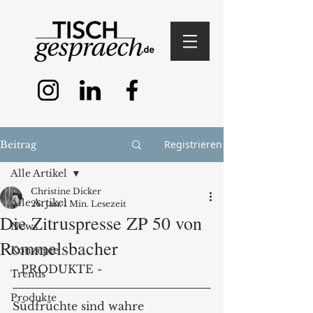
Registrieren
Beitrag
Alle Artikel
Christine Dicker
Alle Artikel
26. Jan.
1 Min. Lesezeit
Die Zitruspresse ZP 50 von
News
Rommelsbacher
Konzepte
- PRODUKTE -
Trends
Produkte
Südfrüchte sind wahre 