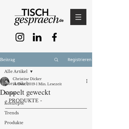
Registrieren
Beitrag
Alle Artikel
Christine Dicker
Alle Artikel
14. Dez. 2019
1 Min. Lesezeit
Doppelt geweckt
News
- PRODUKTE -
Konzepte
Trends
Produkte