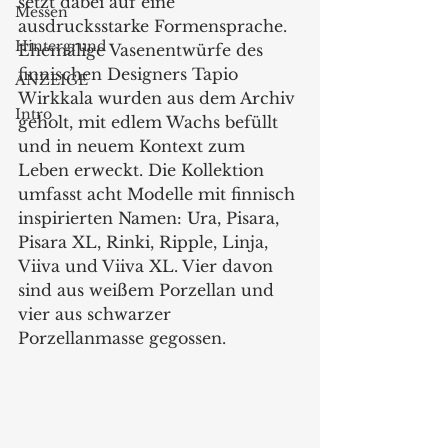
setzt dabei auf eine 
Messen
ausdrucksstarke Formensprache. 
Hintergrund
Ehemalige Vasenentwürfe des 
finnischen Designers Tapio 
ANZEIGE
Wirkkala wurden aus dem Archiv 
Intro
geholt, mit edlem Wachs befüllt 
und in neuem Kontext zum 
Leben erweckt. Die Kollektion 
umfasst acht Modelle mit finnisch 
inspirierten Namen: Ura, Pisara, 
Pisara XL, Rinki, Ripple, Linja, 
Viiva und Viiva XL. Vier davon 
sind aus weißem Porzellan und 
vier aus schwarzer 
Porzellanmasse gegossen.