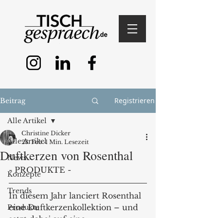
Registrieren
Beitrag
Alle Artikel
Christine Dicker
Alle Artikel
23. Feb.
1 Min. Lesezeit
Duftkerzen von Rosenthal
News
- PRODUKTE - 
Konzepte
Trends
In diesem Jahr lanciert Rosenthal 
eine Duftkerzenkollektion – und 
Produkte