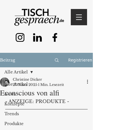
Registrieren
Beitrag
Alle Artikel
Christine Dicker
Alle Artikel
27. März 2025
1 Min. Lesezeit
Econscious von alfi
News
- ANZEIGE: PRODUKTE -
Konzepte
Trends
Produkte