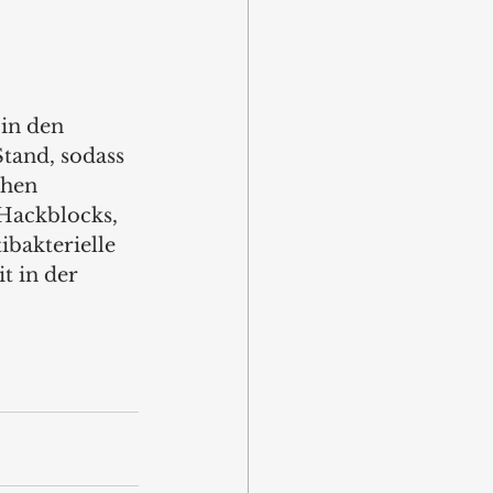
in den 
Stand, sodass 
chen 
Hackblocks, 
ibakterielle 
t in der 