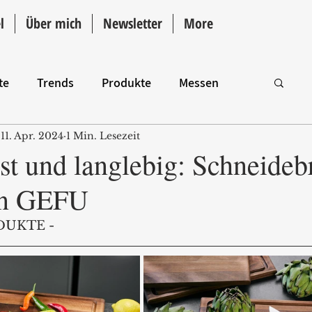
l
Über mich
Newsletter
More
te
Trends
Produkte
Messen
11. Apr. 2024
1 Min. Lesezeit
Intro
st und langlebig: Schneidebr
n GEFU
DUKTE -