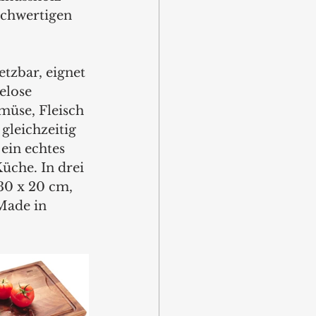
ochwertigen 
etzbar, eignet 
elose 
üse, Fleisch 
gleichzeitig 
ein echtes 
üche. In drei 
30 x 20 cm, 
Made in 