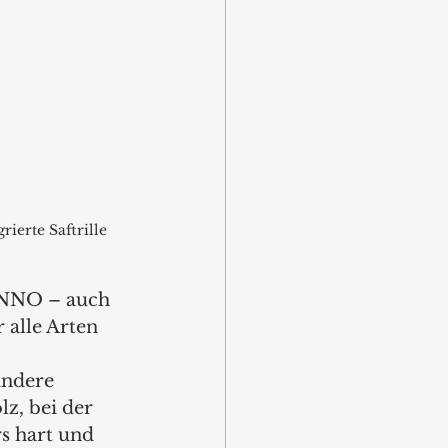
ierte Saftrille 
ENNO – auch 
 alle Arten 
andere 
z, bei der 
s hart und 