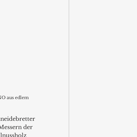
NO aus edlem 
neidebretter 
Messern der 
lnussholz 