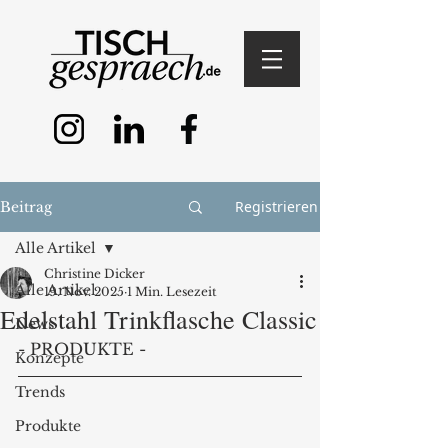
Registrieren
Beitrag
Alle Artikel
Christine Dicker
Alle Artikel
19. Nov. 2025
1 Min. Lesezeit
Edelstahl Trinkflasche Classic
News
- PRODUKTE -
Konzepte
Trends
Produkte