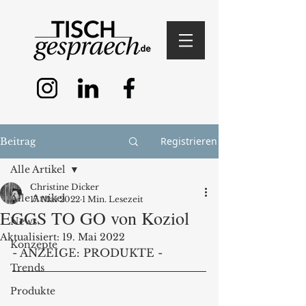
Registrieren
Beitrag
Alle Artikel
Christine Dicker
Alle Artikel
17. Mai 2022
1 Min. Lesezeit
EGGS TO GO von Koziol
News
Aktualisiert:
19. Mai 2022
Konzepte
- ANZEIGE: PRODUKTE - 
Trends
Produkte