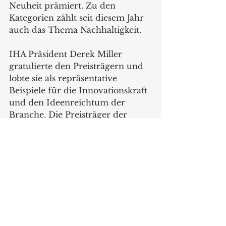
Neuheit prämiert. Zu den 
Kategorien zählt seit diesem Jahr 
auch das Thema Nachhaltigkeit. 
IHA Präsident Derek Miller 
gratulierte den Preisträgern und 
lobte sie als repräsentative 
Beispiele für die Innovationskraft 
und den Ideenreichtum der 
Branche. Die Preisträger der 
einzelnen Kategorien sind 
HIER
zu finden.
Die Inspired Home Show 2021 
findet vom 13. bis 16. März in 
Chicago statt, Informationen zur 
Veranstaltung unter 
www.theinspiredhomeshow.com 