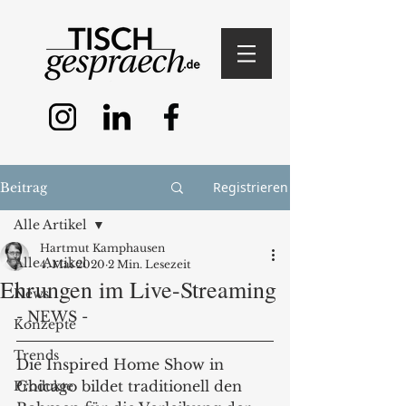
Registrieren
Beitrag
Alle Artikel
Hartmut Kamphausen
Alle Artikel
4. Mai 2020
2 Min. Lesezeit
Ehrungen im Live-Streaming
News
- NEWS - 
Konzepte
Trends
Die Inspired Home Show in 
Chicago bildet traditionell den 
Produkte