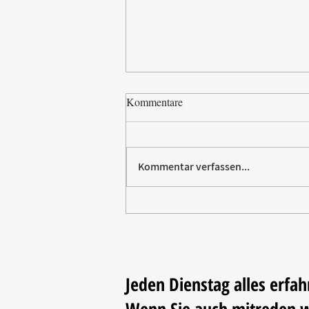
Kommentare
Kommentar verfassen...
Paw Patrol erobert die
Backstube – sichern Sie sich
jetzt Ihre Kollektion!
Jeden Dienstag alles erfah