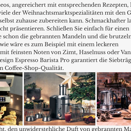
eos, angereichert mit entsprechenden Rezepten, lä
viele der Weihnachtsmarktspezialitäten mit den 
st zuhause zubereiten kann. Schmackhafter las
cht präsentieren. Schließen Sie einfach für eine
e schon die gebrannten Mandeln und die brutzel
wie wäre es zum Beispiel mit einem leckeren 
mit feinsten Noten von Zimt, Haselnuss oder Vanil
esign Espresso Barista Pro garantiert die Siebtr
in Coffee-Shop-Qualität.  
ht, den unwiderstehliche Duft von gebrannten Ma