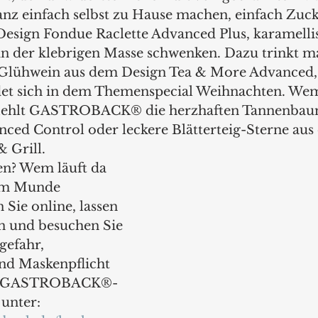
ganz einfach selbst zu Hause machen, einfach Zuck
esign Fondue Raclette Advanced Plus, karamellis
n der klebrigen Masse schwenken. Dazu trinkt m
 Glühwein aus dem Design Tea & More Advanced, 
det sich in dem Themenspecial Weihnachten. Wem 
pfiehlt GASTROBACK® die herzhaften Tannenbau
ed Control oder leckere Blätterteig-Sterne aus
 Grill.
en? Wem läuft da 
 im Munde 
ie online, lassen 
en und besuchen Sie 
efahr, 
nd Maskenpflicht 
en GASTROBACK®-
unter: 