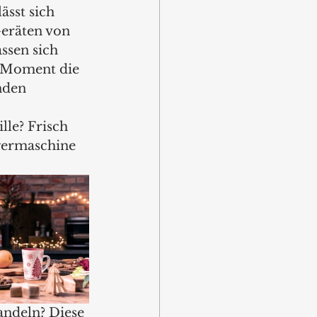
sst sich 
Geräten von 
sen sich 
n Moment die 
nden 
le? Frisch 
ägermaschine 
ndeln? Diese 