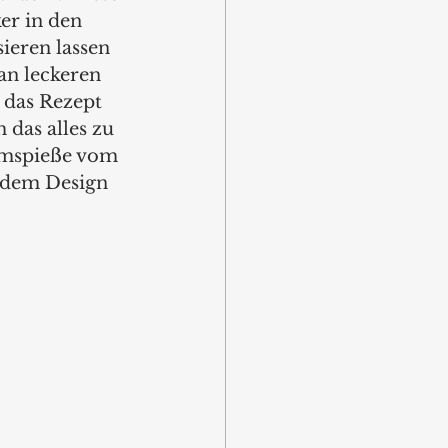
er in den 
ieren lassen 
an leckeren 
das Rezept 
das alles zu 
mspieße vom 
 dem Design 