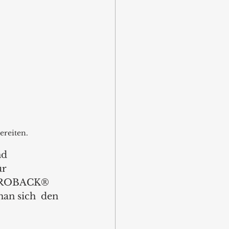
ereiten. 
d 
r 
STROBACK® 
an sich  den 