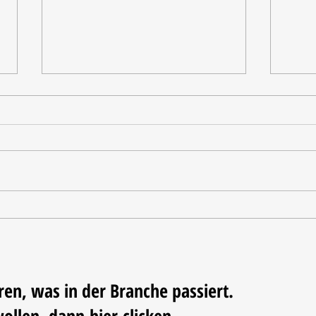
Tischdekoration mit Mehrwert:
Weihn
Stilvolle Akzente mit
LUM
LECHUZA-Pflanzgefäßen
ren, was in der Branche passiert.