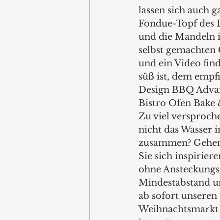
lassen sich auch 
Fondue-Topf des D
und die Mandeln i
selbst gemachten
und ein Video fin
süß ist, dem em
Design BBQ Advanc
Bistro Ofen Bake &
Zu viel versproch
nicht das Wasser
zusammen? Gehen S
Sie sich inspirier
ohne Ansteckungsg
Mindestabstand u
ab sofort unser
Weihnachtsmarkt 