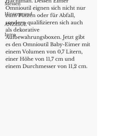
Hachiman. Dessen Eimer 
Messen
Omnioutil eignen sich nicht nur 
Hintergrund
zum Putzen oder für Abfall, 
sondern qualifizieren sich auch 
ANZEIGE
als dekorative 
Intro
Aufbewahrungsboxen. Jetzt gibt 
es den Omnioutil Baby-Eimer mit 
einem Volumen von 0,7 Litern, 
einer Höhe von 11,7 cm und 
einem Durchmesser von 11,2 cm. 