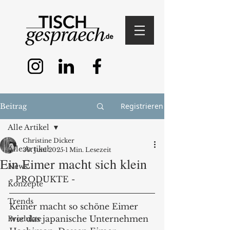
Registrieren
Beitrag
Alle Artikel
Christine Dicker
Alle Artikel
30. Juni 2025
1 Min. Lesezeit
Ein Eimer macht sich klein
News
- PRODUKTE -
Konzepte
Trends
Keiner macht so schöne Eimer 
wie das japanische Unternehmen 
Produkte