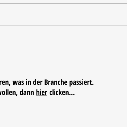
Tischdekoration mit Mehrwert:
Weihn
Stilvolle Akzente mit
LUM
LECHUZA-Pflanzgefäßen
ren, was in der Branche passiert.
wollen, dann
hier
clicken...