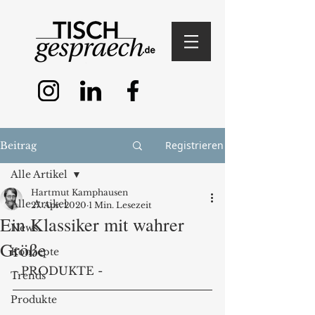
Registrieren
Beitrag
Alle Artikel
Hartmut Kamphausen
Alle Artikel
27. Apr. 2020
1 Min. Lesezeit
Ein Klassiker mit wahrer
News
Größe
Konzepte
- PRODUKTE - 
Trends
Produkte