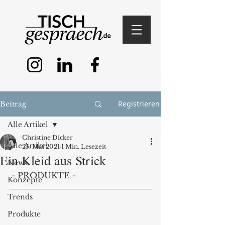
Registrieren
Beitrag
Alle Artikel
Christine Dicker
Alle Artikel
25. Mai 2021
1 Min. Lesezeit
Ein Kleid aus Strick
News
 - PRODUKTE -
Konzepte
Trends
Produkte