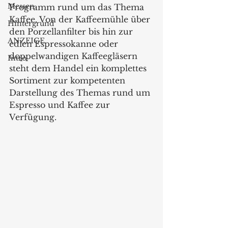
Messen
Programm rund um das Thema 
Kaffee. Von der Kaffeemühle über 
Hintergrund
den Porzellanfilter bis hin zur 
ANZEIGE
edlen Espressokanne oder 
doppelwandigen Kaffeegläsern 
Intro
steht dem Handel ein komplettes 
Sortiment zur kompetenten 
Darstellung des Themas rund um 
Espresso und Kaffee zur 
Verfügung.