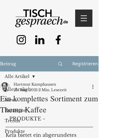
Registrieren
Beitrag
Alle Artikel
Hartmut Kamphausen
Alle Artikel
25. Aug. 2021
2 Min. Lesezeit
Ein komplettes Sortiment zum
News
Thema Kaffee
Konzepte
- PRODUKTE -
Trends
Produkte
Kela bietet ein abgerundetes 