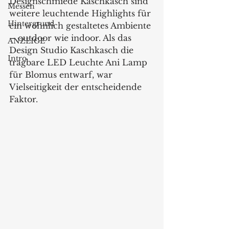
Designschmiede Kaschkasch sind 
Messen
weitere leuchtende Highlights für 
Hintergrund
ein wohnlich gestaltetes Ambiente 
– outdoor wie indoor. Als das 
ANZEIGE
Design Studio Kaschkasch die 
Intro
tragbare LED Leuchte Ani Lamp 
für Blomus entwarf, war 
Vielseitigkeit der entscheidende 
Faktor. 