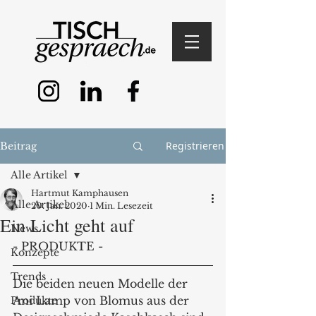
Registrieren
Beitrag
Alle Artikel
Hartmut Kamphausen
Alle Artikel
20. Jan. 2020
1 Min. Lesezeit
Ein Licht geht auf
News
- PRODUKTE - 
Konzepte
Trends
Die beiden neuen Modelle der 
Ani Lamp von Blomus aus der 
Produkte