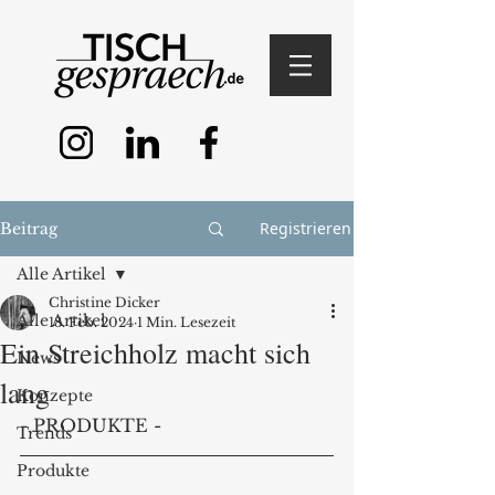
Registrieren
Beitrag
Alle Artikel
Christine Dicker
Alle Artikel
18. Feb. 2024
1 Min. Lesezeit
Ein Streichholz macht sich
News
lang
Konzepte
- PRODUKTE -
Trends
Produkte