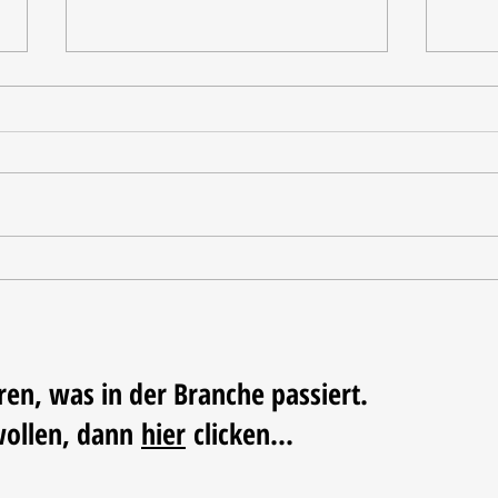
Tischdekoration mit Mehrwert:
Weihn
Stilvolle Akzente mit
LUM
LECHUZA-Pflanzgefäßen
ren, was in der Branche passiert.
wollen, dann
hier
clicken...