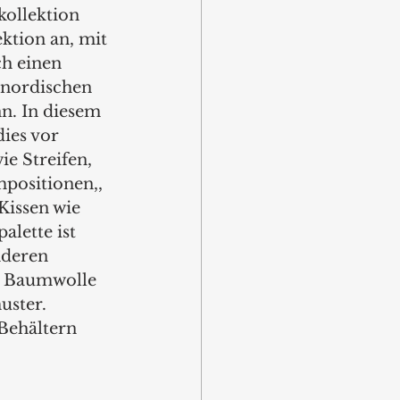
ollektion 
ktion an, mit 
h einen 
 nordischen 
n. In diesem 
ies vor 
ie Streifen, 
positionen,, 
Kissen wie 
lette ist 
nderen 
s Baumwolle 
ster. 
Behältern 