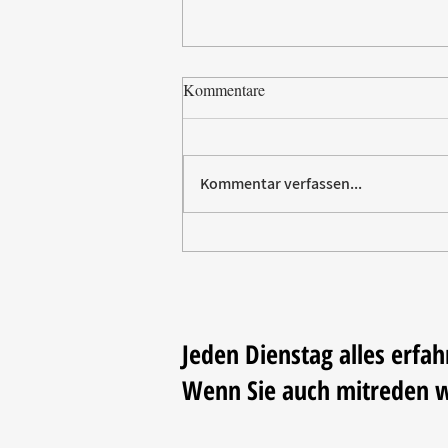
Kommentare
Kommentar verfassen...
Paw Patrol erobert die
Backstube – sichern Sie sich
jetzt Ihre Kollektion!
Jeden Dienstag alles erfah
Wenn Sie auch mitreden 