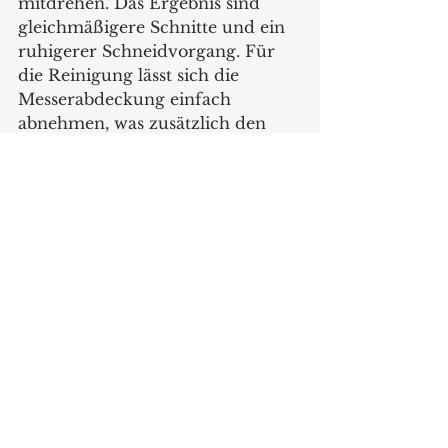
mitdrehen. Das Ergebnis sind 
gleichmäßigere Schnitte und ein 
ruhigerer Schneidvorgang. Für 
die Reinigung lässt sich die 
Messerabdeckung einfach 
abnehmen, was zusätzlich den 
Bedienkomfort erhöht. Vor allem 
aber verbessert sie die 
Schneidgutführung spürbar – ein 
zentrales Qualitätsmerkmal der 
markant 7.
Mit der markant 7 bringt 
ritterwerk ein Gerät auf den 
Markt, das Alltagstauglichkeit, 
Sicherheit und zeitlose Bauhaus-
inspirierte Ästhetik verbindet – 
und so den Anspruch des 
Unternehmens unterstreicht: 