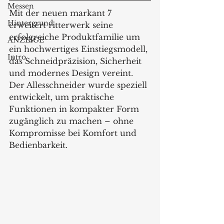
Messen
Mit der neuen markant 7 
Hintergrund
erweitert ritterwerk seine 
erfolgreiche Produktfamilie um 
ANZEIGE
ein hochwertiges Einstiegsmodell, 
Intro
das Schneidpräzision, Sicherheit 
und modernes Design vereint. 
Der Allesschneider wurde speziell 
entwickelt, um praktische 
Funktionen in kompakter Form 
zugänglich zu machen – ohne 
Kompromisse bei Komfort und 
Bedienbarkeit.