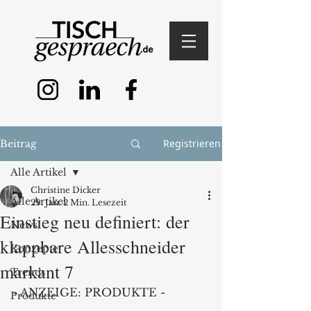
Registrieren
Beitrag
Alle Artikel
Christine Dicker
Alle Artikel
29. Jan.
2 Min. Lesezeit
Einstieg neu definiert: der
News
klappbare Allesschneider
Konzepte
markant 7
Trends
- ANZEIGE: PRODUKTE -
Produkte