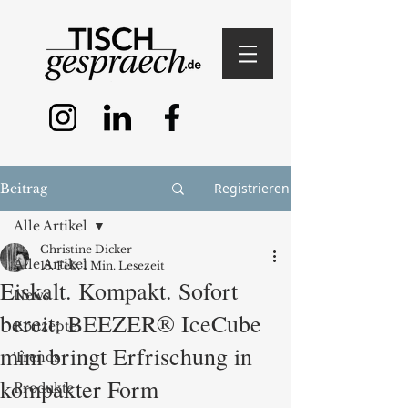
Registrieren
Beitrag
Alle Artikel
Christine Dicker
Alle Artikel
18. Feb.
1 Min. Lesezeit
Eiskalt. Kompakt. Sofort
News
bereit: BEEZER® IceCube
Konzepte
mini bringt Erfrischung in
Trends
kompakter Form
Produkte