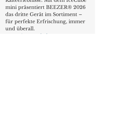
Kälteerlebnisse. Mit dem IceCube 
mini präsentiert BEEZER® 2026 
das dritte Gerät im Sortiment – 
für perfekte Erfrischung, immer 
und überall.
www.ritterwerk.de
Produkte
Alle ansehen
Aktuelle Beiträge