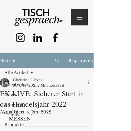
Registrieren
Beitrag
Alle Artikel
Christine Dicker
Alle Artikel
30. Dez. 2021
2 Min. Lesezeit
EK LIVE: Sicherer Start in
News
das Handelsjahr 2022
Konzepte
Aktualisiert:
4. Jan. 2022
Trends
- MESSEN - 
Produkte