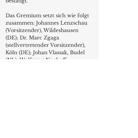
bestätigt.
Das Gremium setzt sich wie folgt 
zusammen:
Johannes Lenzschau 
(Vorsitzender), Wildeshausen 
(DE); Dr. Marc Zgaga 
(stellvertretender Vorsitzender), 
Köln (DE); Johan Vlassak, Budel 
(NL); Wolfgang Neuhoff, 
Dortmund (DE); Paul Berden, 
Venlo-Blerick (NL); Nico 
Vanderveen, Assen (NL). Peter 
Dirks (links) scheidet 
satzungsgemäß aus dem 
Aufsichtsrat der EK Retail aus. 
Sein Nachfolger ist Johan Vlassak 
(rechts).
www.
ek-retail.com
Produkte