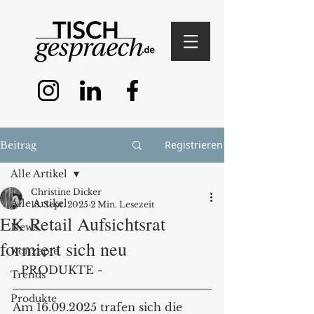
Registrieren
Beitrag
Alle Artikel
Christine Dicker
Alle Artikel
18. Sept. 2025
2 Min. Lesezeit
EK Retail Aufsichtsrat
News
formiert sich neu
Konzepte
- PRODUKTE -
Trends
Produkte
Am 16.09.2025 trafen sich die 