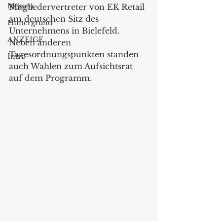
Messen
Mitgliedervertreter von EK Retail 
am deutschen Sitz des 
Hintergrund
Unternehmens in Bielefeld. 
ANZEIGE
Neben anderen 
Tagesordnungspunkten standen 
Intro
auch Wahlen zum Aufsichtsrat 
auf dem Programm.