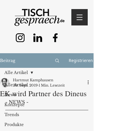
Registrieren
Beitrag
Alle Artikel
Hartmut Kamphausen
Alle Artikel
30. Sept. 2019
1 Min. Lesezeit
EK wird Partner des Dineus
News
- NEWS - 
Konzepte
Trends
Produkte