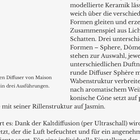
modellierte Keramik läss
weich über die verschie
Formen gleiten und erze
Zusammenspiel aus Lich
Schatten. Drei unterschi
Formen – Sphere, Dôme
stehen zur Auswahl, jewe
unterschiedlichen Duftn
runde Diffuser Sphère m
en Diffuser von Maison 
Wabenstruktur verbreite
s in drei Ausführungen.
nach aromatischem Weiß
konische Cône setzt auf 
t seiner Rillenstruktur auf Jasmin.
t es: Dank der Kaltdiffusion (per Ultraschall) wird
tzt, der die Luft befeuchtet und für ein angeneh