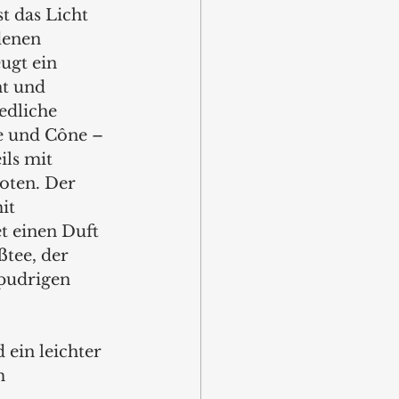
t das Licht 
denen 
ugt ein 
t und 
edliche 
 und Cône – 
ils mit 
oten. Der 
it 
t einen Duft 
tee, der 
pudrigen 
 ein leichter 
m 