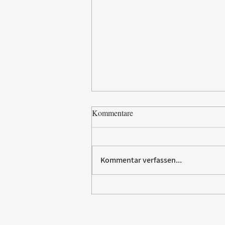
Kommentare
Kommentar verfassen...
Paw Patrol erobert die
Backstube – sichern Sie sich
jetzt Ihre Kollektion!