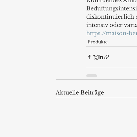
wohltuendes Ambie
Beduftungsintensit
diskontinuierlich e
intensiv oder vari
https://maison-be
Produkte
Aktuelle Beiträge