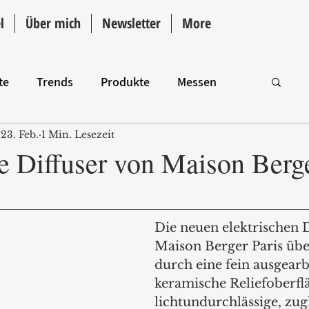
l
Über mich
Newsletter
More
te
Trends
Produkte
Messen
23. Feb.
1 Min. Lesezeit
Intro
e Diffuser von Maison Berge
Die neuen elektrischen D
Maison Berger Paris üb
durch eine fein ausgearb
keramische Reliefoberflä
lichtundurchlässige, zugl