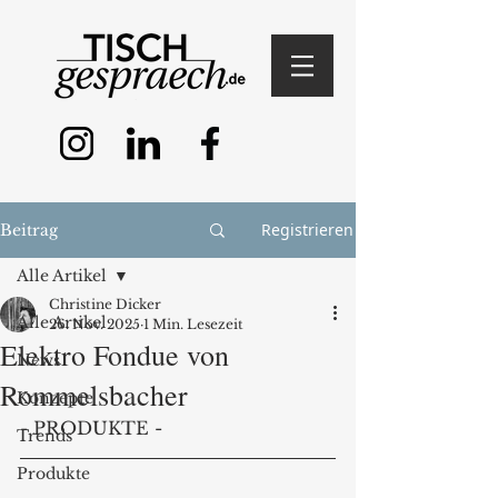
Registrieren
Beitrag
Alle Artikel
Christine Dicker
Alle Artikel
26. Nov. 2025
1 Min. Lesezeit
Elektro Fondue von
News
Rommelsbacher
Konzepte
- PRODUKTE -
Trends
Produkte