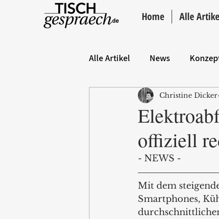
Home
Alle Artike
Alle Artikel
News
Konzep
Christine Dicker
Hintergrund
ANZEIGE
Elektroabf
offiziell r
- NEWS -
Mit dem steigend
Smartphones, Küh
durchschnittliche