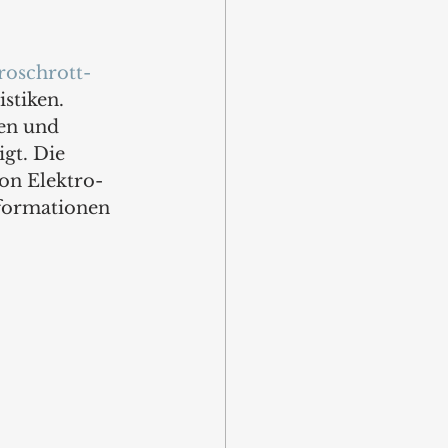
roschrott-
stiken. 
en und 
gt. Die 
on Elektro- 
nformationen 