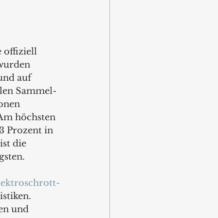
ffiziell 
wurden 
und auf 
ellen Sammel- 
ionen 
 Am höchsten 
3 Prozent in 
st die 
gsten.
lektroschrott-
stiken. 
en und 