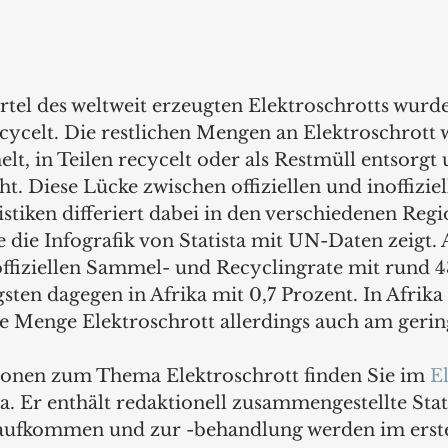
tel des weltweit erzeugten Elektroschrotts wurde o
ycelt. Die restlichen Mengen an Elektroschrott 
elt, in Teilen recycelt oder als Restmüll entsorgt 
t. Diese Lücke zwischen offiziellen und inoffizi
stiken differiert dabei in den verschiedenen Reg
e die Infografik von Statista mit UN-Daten zeigt.
 offiziellen Sammel- und Recyclingrate mit rund 4
ten dagegen in Afrika mit 0,7 Prozent. In Afrika i
e Menge Elektroschrott allerdings auch am gerin
ionen zum Thema Elektroschrott finden Sie im 
E
ta. Er enthält redaktionell zusammengestellte Stati
aufkommen und zur -behandlung werden im erst