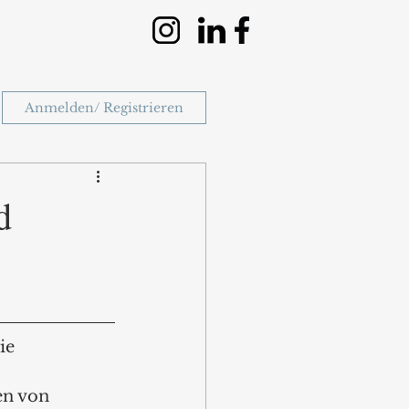
Anmelden/ Registrieren
d
ie 
en von 