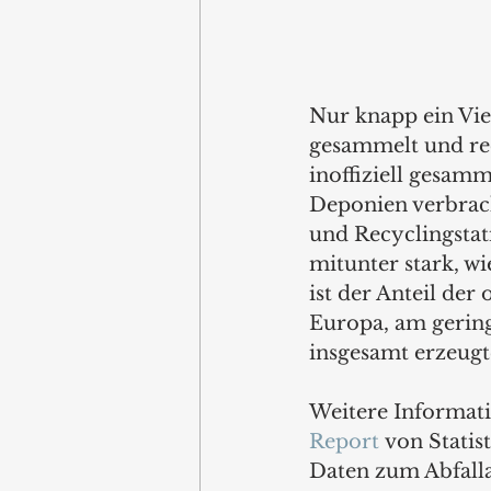
Nur knapp ein Vier
gesammelt und rec
inoffiziell gesamm
Deponien verbrach
und Recyclingstati
mitunter stark, wi
ist der Anteil der
Europa, am gerings
insgesamt erzeugt
Weitere Informat
Report
 von Statis
Daten zum Abfall