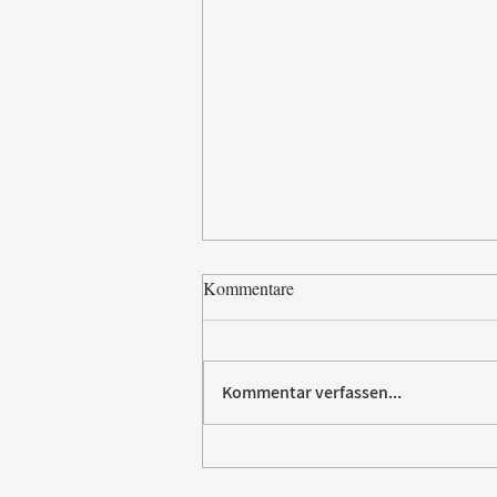
Kommentare
Kommentar verfassen...
Villeroy & Boch erhält SBTi-
Validierung für Net-Zero-Ziel