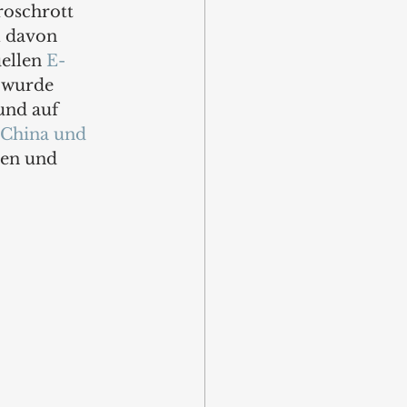
roschrott 
l davon 
ellen 
E-
 wurde 
und auf 
 China und 
ien und 