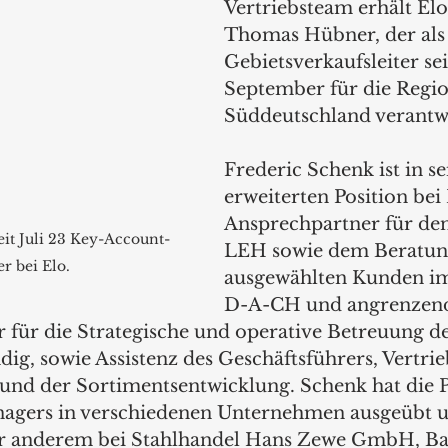
Vertriebsteam erhält Elo
Thomas Hübner, der als
Gebietsverkaufsleiter sei
September für die Regio
Süddeutschland verantwo
Frederic Schenk ist in se
erweiterten Position bei 
Ansprechpartner für den
eit Juli 23 Key-Account-
LEH sowie dem Beratung
r bei Elo.
ausgewählten Kunden im
D-A-CH und angrenzend
r für die Strategische und operative Betreuung d
g, sowie Assistenz des Geschäftsführers, Vertrie
nd der Sortimentsentwicklung. Schenk hat die Po
gers in verschiedenen Unternehmen ausgeübt 
r anderem bei Stahlhandel Hans Zewe GmbH, Bal