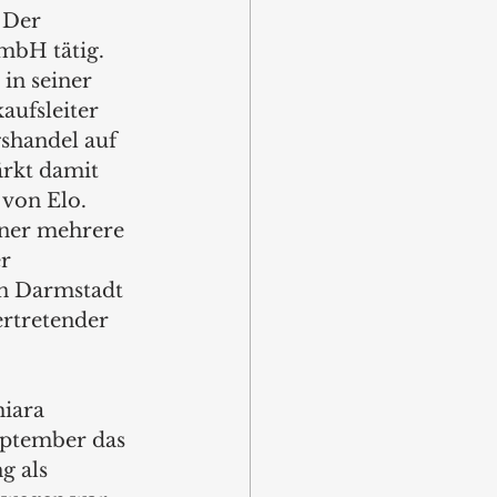
 Der 
mbH tätig. 
in seiner 
aufsleiter 
shandel auf 
ärkt damit 
von Elo. 
er mehrere 
r 
in Darmstadt 
ertretender 
iara 
eptember das 
g als 