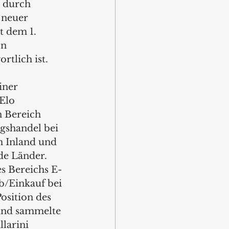
 durch 
 neuer 
t dem 1. 
n 
rtlich ist.
iner 
Elo 
 Bereich 
shandel bei 
 Inland und 
e Länder. 
es Bereichs E-
b/Einkauf bei 
sition des 
und sammelte 
larini 