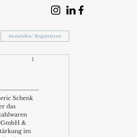
Anmelden/ Registrieren
deric Schenk 
r das 
tahlwaren 
n GmbH & 
stärkung im 