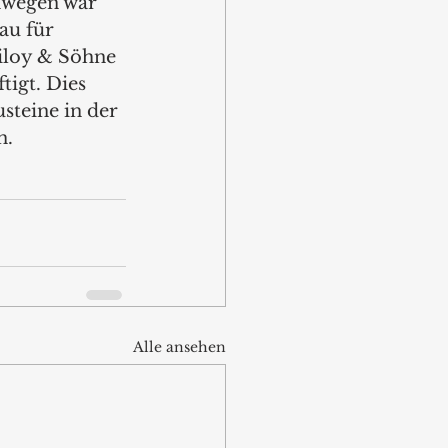
nwegen war 
au für 
loy & Söhne 
igt. Dies 
steine in der 
. 
Alle ansehen