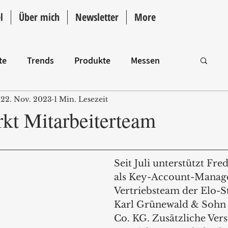
l
Über mich
Newsletter
More
te
Trends
Produkte
Messen
22. Nov. 2023
1 Min. Lesezeit
Intro
rkt Mitarbeiterteam
Seit Juli unterstützt Fre
als Key-Account-Manage
Vertriebsteam der Elo-S
Karl Grünewald & Soh
Co. KG. Zusätzliche Ver