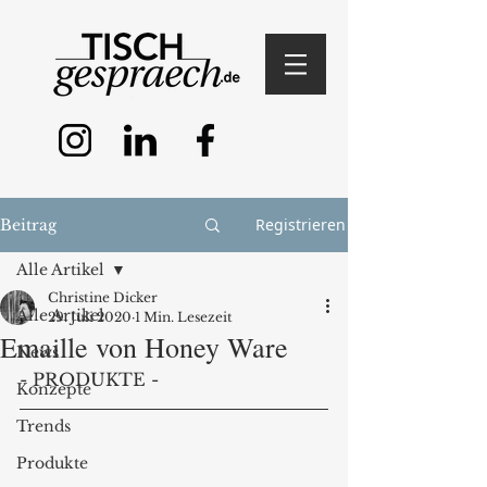
Registrieren
Beitrag
Alle Artikel
Christine Dicker
Alle Artikel
29. Juli 2020
1 Min. Lesezeit
Emaille von Honey Ware
News
- PRODUKTE -
Konzepte
Trends
Produkte