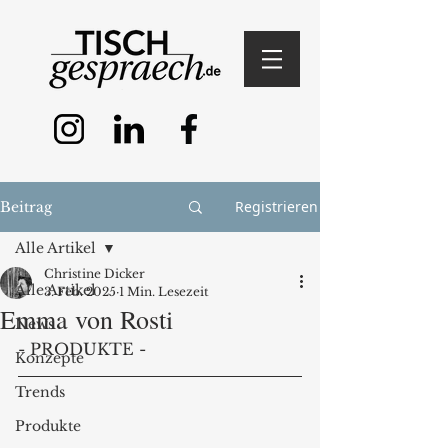
Registrieren
Beitrag
Alle Artikel
Christine Dicker
Alle Artikel
3. Feb. 2025
1 Min. Lesezeit
Emma von Rosti
News
- PRODUKTE -
Konzepte
Trends
Produkte