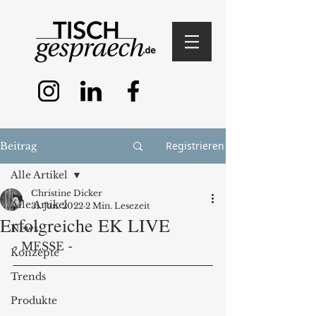
Registrieren
Beitrag
Alle Artikel
Christine Dicker
Alle Artikel
31. Jan. 2022
2 Min. Lesezeit
Erfolgreiche EK LIVE
News
- MESSE - 
Konzepte
Trends
Produkte