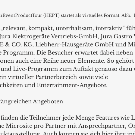
ghEventProductTour (HEPT) startet als virtuelles Format. Abb.
relevant, kompakt, unterhaltsam, interaktiv“ füh
Jura Elektrogeräte Vertriebs-GmbH, Jura Gastro 
E & CO. KG, Liebherr-Hausgeräte GmbH und Mie
le Programm. Die Besucher erwartet dabei neben 
onen auch eine Reihe neuer Elemente. So gehört 
 und Live-Programm zum Auftakt genauso dazu wi
ein virtueller Partnerbereich sowie viele 
ichkeiten und Entertainment-Angebote.
fangreichen Angeboten
 finden die Teilnehmer jede Menge Features wie L
ne Microsite pro Partner mit Ansprechpartner,
ktausstellung. Auch können sie sich hier ihre ind