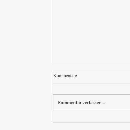
Kommentare
Kommentar verfassen...
Vom Elektromarkt aufs
Trikot: Rommelsbacher sponsert