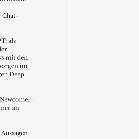
 Chat-
T: als 
er 
s mit den 
sorgen im 
gen Deep 
t Newcomer-
mer an 
 Aussagen 