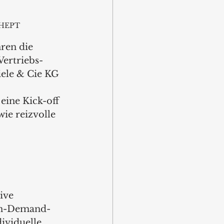
: HEPT
ren die 
Vertriebs-
le & Cie KG 
eine Kick-off 
e reizvolle 
ive 
 On-Demand-
ividuelle 