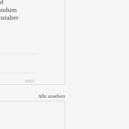
d 
rundum 
stalter 
Alle ansehen