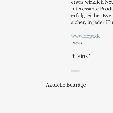
etwas wirklich Ne
interessante Prod
erfolgreiches Even
sicher, in jeder H
www.hept.de
News
Aktuelle Beiträge