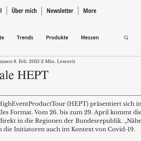
l
Über mich
Newsletter
More
te
Trends
Produkte
Messen
ausen
8. Feb. 2021
2 Min. Lesezeit
Intro
itale HEPT
HighEventProductTour (HEPT) präsentiert sich i
lles Format. Vom 26. bis zum 29. April kommt d
 direkt in die Regionen der Bundesrepublik. „Nähe
n die Initiatoren auch im Kontext von Covid-19.