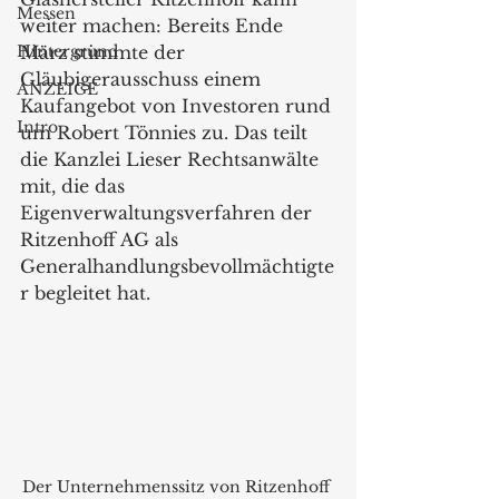
Messen
weiter machen: Bereits Ende 
Hintergrund
März stimmte der 
Gläubigerausschuss einem 
ANZEIGE
Kaufangebot von Investoren rund 
Intro
um Robert Tönnies zu. Das teilt 
die Kanzlei Lieser Rechtsanwälte 
mit, die das 
Eigenverwaltungsverfahren der 
Ritzenhoff AG als 
Generalhandlungsbevollmächtigte
r begleitet hat.
Der Unternehmenssitz von Ritzenhoff 