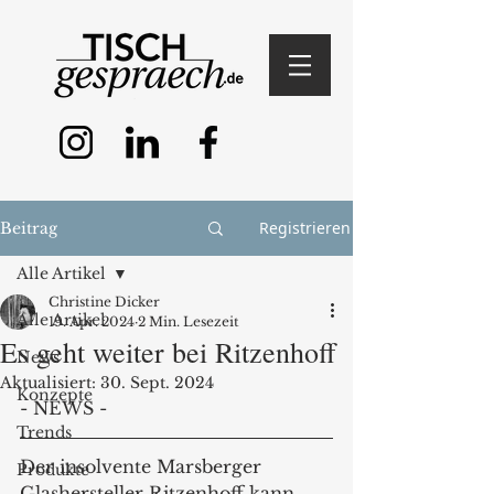
Registrieren
Beitrag
Alle Artikel
Christine Dicker
Alle Artikel
19. Apr. 2024
2 Min. Lesezeit
Es geht weiter bei Ritzenhoff
News
Aktualisiert:
30. Sept. 2024
Konzepte
- NEWS -
Trends
Der insolvente Marsberger 
Produkte
Glashersteller Ritzenhoff kann 