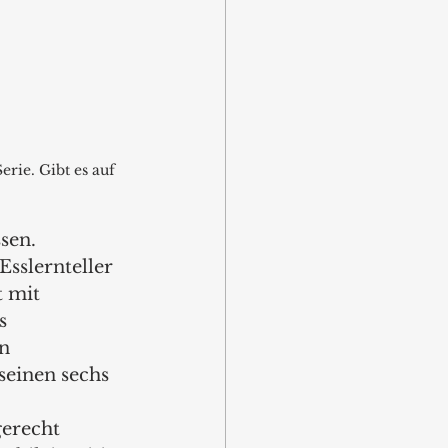
rie. Gibt es auf 
sen. 
sslernteller 
 mit 
s 
n 
seinen sechs 
erecht 