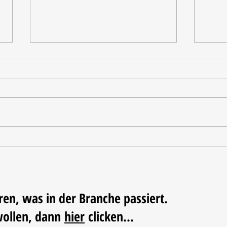
Tischdekoration mit Mehrwert:
Weihn
Stilvolle Akzente mit
LUM
LECHUZA-Pflanzgefäßen
ren, was in der Branche passiert.
wollen, dann
hier
clicken...