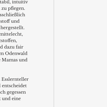
abil, intuitiv 
zu pflegen. 
sschließlich 
stoff und 
hergestellt. 
mittelecht, 
stoffen, 
d dazu fair 
im Odenwald 
ie Mamas und 
sslernteller 
l entscheidet 
ch gegessen 
 und eine 