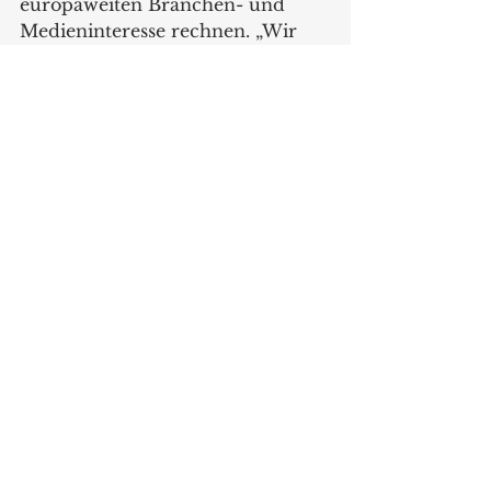
europaweiten Branchen- und 
Medieninteresse rechnen. „Wir 
freuen uns schon jetzt auf dieses 
besondere Ereignis, das wir im 
Rahmen einer festlichen Gala 
feiern werden. Schließlich ist der 
European Retail Award nicht nur 
ein Premium- Aushängeschild 
mit spürbarer Außenwirkung für 
die Preisträger, sondern eben 
auch Motivation und Inspiration 
für die ganze Branche“, sagt 
Melina Wosnitza, die als Senior 
Corporate Communications & 
Events Manager der EK für das 
Award-Projekt verantwortlich ist. 
Die offizielle Vor-Ort-Übergabe 
der Auszeichnungen erfolgt dann 
im Juni und Juli in den 