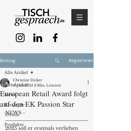
Registrieren
Beitrag
Alle Artikel
Christine Dicker
Alle Artikel
6. Jan. 2025
2 Min. Lesezeit
European Retail Award folgt
News
auf den EK Passion Star
Konzepte
NEWS -
Trends
Produkte
2025 soll er erstmals verliehen 