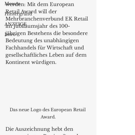
Messen
werden: Mit dem European 
Retail Award will der 
Hintergrund
Mehrbranchenverbund EK Retail 
ANZEIGE
im Jubiläumsjahr des 100-
jährigen Bestehens die besondere 
Intro
Bedeutung des unabhängigen 
Fachhandels für Wirtschaft und 
gesellschaftliches Leben auf dem 
Kontinent würdigen.
Das neue Logo des European Retail 
Award.
Die Auszeichnung hebt den 