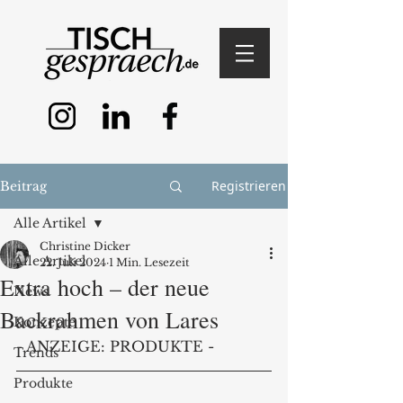
Registrieren
Beitrag
Alle Artikel
Christine Dicker
Alle Artikel
22. Juli 2024
1 Min. Lesezeit
Extra hoch – der neue
News
Backrahmen von Lares
Konzepte
- ANZEIGE: PRODUKTE -
Trends
Produkte