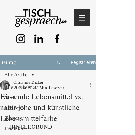
Registrieren
Beitrag
Alle Artikel
Christine Dicker
Alle Artikel
19. Feb. 2021
1 Min. Lesezeit
Färbende Lebensmittel vs.
News
natürliche und künstliche
Konzepte
Lebensmittelfarbe
Trends
- HINTERGRUND -
Produkte