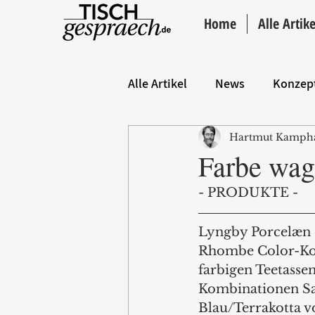
Home
Alle Artike
Alle Artikel
News
Konzep
Hartmut Kamph
Hintergrund
ANZEIGE
Farbe wa
- PRODUKTE - 
Lyngby Porcelæn e
Rhombe Color-Kol
farbigen Teetassen
Kombinationen S
Blau/Terrakotta v