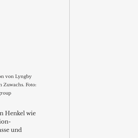
on von Lyngby 
n Zuwachs. Foto: 
group
n Henkel wie 
ion-
sse und 