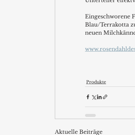
Unterteller effekt
Eingeschworene Fa
Blau/Terrakotta z
neuen Milchkännc
www.rosendahlde
Produkte
Aktuelle Beiträge