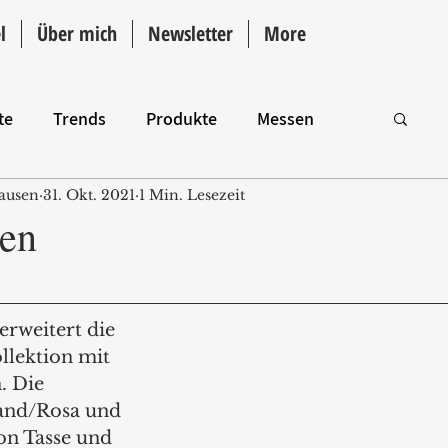
l
Über mich
Newsletter
More
te
Trends
Produkte
Messen
ausen
31. Okt. 2021
1 Min. Lesezeit
Intro
gen
rweitert die 
lektion mit 
. Die 
and/Rosa und 
on Tasse und 