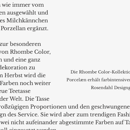
n wie immer vom 
en ausgewählt und 
des Milchkännchen 
Porzellan ergänzt.
 zur besonderen 
von Rhombe Color, 
 und eine ganz 
dekoration zu 
Die Rhombe Color-Kollekti
m Herbst wird die 
Porcelæn erhält farbintensive
Farben noch weiter 
Rosendahl Design
ue Teetasse 
 der Welt. Die Tasse 
 großzügigen Proportionen und den geschwungene
gn des Service. Sie wird aber zum trendigen Fash
wei nicht aufeinander abgestimmte Farben auf Ta