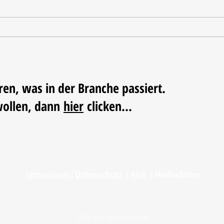
Tischdekoration mit Mehrwert:
Weihn
Stilvolle Akzente mit
LUM
LECHUZA-Pflanzgefäßen
ren, was in der Branche passiert.
wollen, dann
hier
clicken...
Impressum
|
Datenschutz
|
AGB
|
Mediadaten
© by
tischgespraech.de