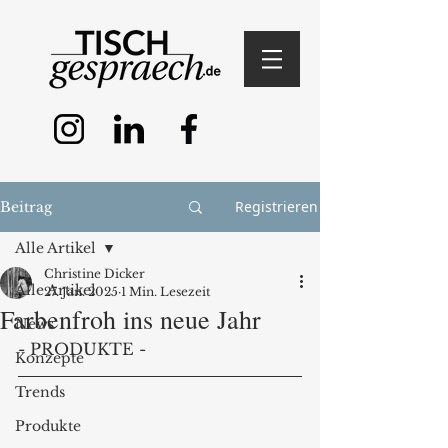
Registrieren
Beitrag
Alle Artikel
Christine Dicker
Alle Artikel
27. Jan. 2025
1 Min. Lesezeit
Farbenfroh ins neue Jahr
News
- PRODUKTE -
Konzepte
Trends
Produkte