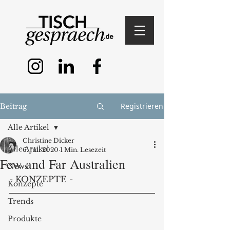
Registrieren
Beitrag
Alle Artikel
Christine Dicker
Alle Artikel
6. Juli 2020
1 Min. Lesezeit
Few and Far Australien
News
- KONZEPTE -
Konzepte
Trends
Produkte